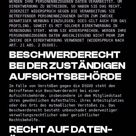
WERDEN IHRE PERSONENBEZOGENEN DATEN VERARBEITET, UM
DIREKTWERBUNG ZU BETREIBEN, SO HABEN SIE DAS RECHT,
JEDERZEIT WIDERSPRUCH GEGEN DIE VERARBEITUNG SIE
BETREFFENDER PERSONENBEZOGENER DATEN ZUM ZWECKE
DERARTIGER WERBUNG EINZULEGEN; DIES GILT AUCH FÜR DAS
PROFILING, SOWEIT ES MIT SOLCHER DIREKTWERBUNG IN
VERBINDUNG STEHT. WENN SIE WIDERSPRECHEN, WERDEN IHRE
PERSONENBEZOGENEN DATEN ANSCHLIESSEND NICHT MEHR ZUM
ZWECKE DER DIREKTWERBUNG VERWENDET (WIDERSPRUCH NACH
ART. 21 ABS. 2 DSGVO).
BESCHWERDE­RECHT
BEI DER ZUSTÄNDIGEN
AUFSICHTS­BEHÖRDE
Im Falle von Verstößen gegen die DSGVO steht den
Betroffenen ein Beschwerderecht bei einer
Aufsichtsbehörde, insbesondere in dem Mitgliedstaat
ihres gewöhnlichen Aufenthalts, ihres Arbeitsplatzes
oder des Orts des mutmaßlichen Verstoßes zu. Das
Beschwerderecht besteht unbeschadet anderweitiger
verwaltungsrechtlicher oder gerichtlicher
Rechtsbehelfe.
RECHT AUF DATEN­