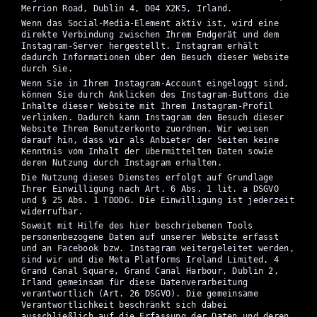
Merrion Road, Dublin 4, D04 X2K5, Irland.
Wenn das Social-Media-Element aktiv ist, wird eine
direkte Verbindung zwischen Ihrem Endgerät und dem
Instagram-Server hergestellt. Instagram erhält
dadurch Informationen über den Besuch dieser Website
durch Sie.
Wenn Sie in Ihrem Instagram-Account eingeloggt sind,
können Sie durch Anklicken des Instagram-Buttons die
Inhalte dieser Website mit Ihrem Instagram-Profil
verlinken. Dadurch kann Instagram den Besuch dieser
Website Ihrem Benutzerkonto zuordnen. Wir weisen
darauf hin, dass wir als Anbieter der Seiten keine
Kenntnis vom Inhalt der übermittelten Daten sowie
deren Nutzung durch Instagram erhalten.
Die Nutzung dieses Dienstes erfolgt auf Grundlage
Ihrer Einwilligung nach Art. 6 Abs. 1 lit. a DSGVO
und § 25 Abs. 1 TDDDG. Die Einwilligung ist jederzeit
widerrufbar.
Soweit mit Hilfe des hier beschriebenen Tools
personenbezogene Daten auf unserer Website erfasst
und an Facebook bzw. Instagram weitergeleitet werden,
sind wir und die Meta Platforms Ireland Limited, 4
Grand Canal Square, Grand Canal Harbour, Dublin 2,
Irland gemeinsam für diese Datenverarbeitung
verantwortlich (Art. 26 DSGVO). Die gemeinsame
Verantwortlichkeit beschränkt sich dabei
ausschließlich auf die Erfassung der Daten und deren