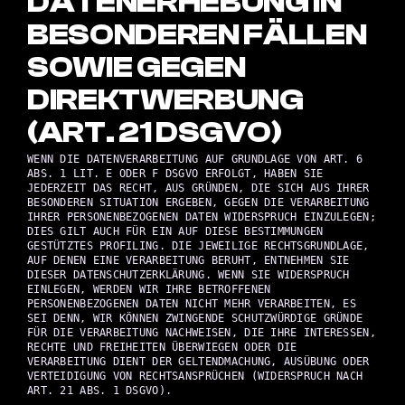
DATENERHEBUNG IN
BESONDEREN FÄLLEN
SOWIE GEGEN
DIREKTWERBUNG
(ART. 21 DSGVO)
WENN DIE DATENVERARBEITUNG AUF GRUNDLAGE VON ART. 6
ABS. 1 LIT. E ODER F DSGVO ERFOLGT, HABEN SIE
JEDERZEIT DAS RECHT, AUS GRÜNDEN, DIE SICH AUS IHRER
BESONDEREN SITUATION ERGEBEN, GEGEN DIE VERARBEITUNG
IHRER PERSONENBEZOGENEN DATEN WIDERSPRUCH EINZULEGEN;
DIES GILT AUCH FÜR EIN AUF DIESE BESTIMMUNGEN
GESTÜTZTES PROFILING. DIE JEWEILIGE RECHTSGRUNDLAGE,
AUF DENEN EINE VERARBEITUNG BERUHT, ENTNEHMEN SIE
DIESER DATENSCHUTZERKLÄRUNG. WENN SIE WIDERSPRUCH
EINLEGEN, WERDEN WIR IHRE BETROFFENEN
PERSONENBEZOGENEN DATEN NICHT MEHR VERARBEITEN, ES
SEI DENN, WIR KÖNNEN ZWINGENDE SCHUTZWÜRDIGE GRÜNDE
FÜR DIE VERARBEITUNG NACHWEISEN, DIE IHRE INTERESSEN,
RECHTE UND FREIHEITEN ÜBERWIEGEN ODER DIE
VERARBEITUNG DIENT DER GELTENDMACHUNG, AUSÜBUNG ODER
VERTEIDIGUNG VON RECHTSANSPRÜCHEN (WIDERSPRUCH NACH
ART. 21 ABS. 1 DSGVO).