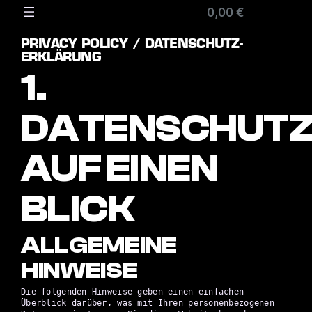
0,00 €
PRIVACY POLICY / DATENSCHUTZ­
ERKLÄRUNG
1.
DATENSCHUT
AUF EINEN
BLICK
ALLGEMEINE
HINWEISE
Die folgenden Hinweise geben einen einfachen
Überblick darüber, was mit Ihren personenbezogenen