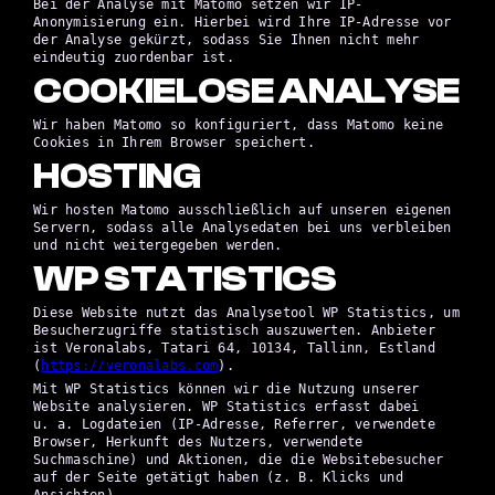
Bei der Analyse mit Matomo setzen wir IP-
Anonymisierung ein. Hierbei wird Ihre IP-Adresse vor
der Analyse gekürzt, sodass Sie Ihnen nicht mehr
eindeutig zuordenbar ist.
COOKIELOSE ANALYSE
Wir haben Matomo so konfiguriert, dass Matomo keine
Cookies in Ihrem Browser speichert.
HOSTING
Wir hosten Matomo ausschließlich auf unseren eigenen
Servern, sodass alle Analysedaten bei uns verbleiben
und nicht weitergegeben werden.
WP STATISTICS
Diese Website nutzt das Analysetool WP Statistics, um
Besucherzugriffe statistisch auszuwerten. Anbieter
ist Veronalabs, Tatari 64, 10134, Tallinn, Estland
(
https://veronalabs.com
).
Mit WP Statistics können wir die Nutzung unserer
Website analysieren. WP Statistics erfasst dabei
u. a. Logdateien (IP-Adresse, Referrer, verwendete
Browser, Herkunft des Nutzers, verwendete
Suchmaschine) und Aktionen, die die Websitebesucher
auf der Seite getätigt haben (z. B. Klicks und
Ansichten).